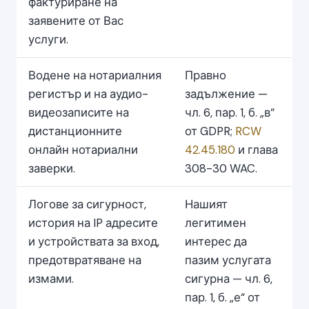
фактуриране на
заявените от Вас
услуги.
Водене на нотариалния
Правно
регистър и на аудио-
задължение —
видеозаписите на
чл. 6, пар. 1, б. „в“
дистанционните
от GDPR;
RCW
онлайн нотариални
42.45.180
и глава
заверки.
308-30 WAC.
Логове за сигурност,
Нашият
история на IP адресите
легитимен
и устройствата за вход,
интерес да
предотвратяване на
пазим услугата
измами.
сигурна — чл. 6,
пар. 1, б. „е“ от