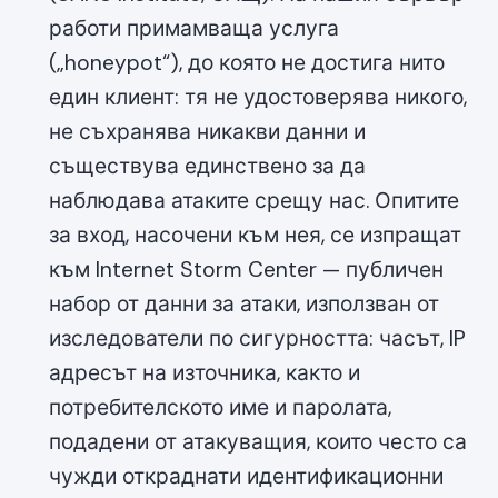
работи примамваща услуга
(„honeypot“), до която не достига нито
един клиент: тя не удостоверява никого,
не съхранява никакви данни и
съществува единствено за да
наблюдава атаките срещу нас. Опитите
за вход, насочени към нея, се изпращат
към Internet Storm Center — публичен
набор от данни за атаки, използван от
изследователи по сигурността: часът, IP
адресът на източника, както и
потребителското име и паролата,
подадени от атакуващия, които често са
чужди откраднати идентификационни