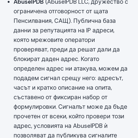
AbuseIPDB
(AbuseIPDB LLC, дружество с
ограничена отговорност от щата
Пенсилвания, САЩ). Публична база
данни за репутацията на IP адреси,
която мрежовите оператори
проверяват, преди да решат дали да
блокират даден адрес. Когато
определен адрес ни атакува, можем да
подадем сигнал срещу него: адресът,
часът и кратко описание на опита,
съставено от фиксиран набор от
формулировки. Сигналът може да бъде
прочетен от всеки, който провери този
адрес, условията на AbuseIPDB ѝ
позволяват да публикува сигналите