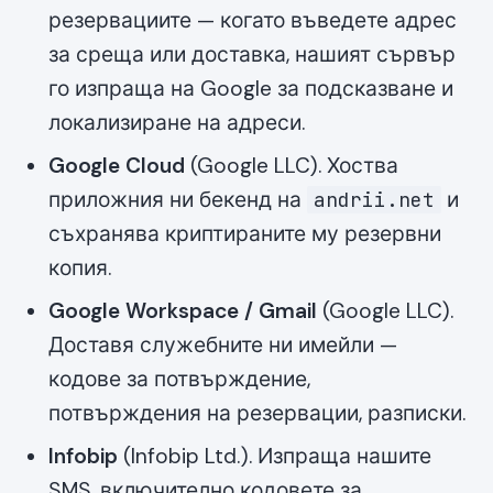
резервациите — когато въведете адрес
за среща или доставка, нашият сървър
го изпраща на Google за подсказване и
локализиране на адреси.
Google Cloud
(Google LLC). Хоства
приложния ни бекенд на
и
andrii.net
съхранява криптираните му резервни
копия.
Google Workspace / Gmail
(Google LLC).
Доставя служебните ни имейли —
кодове за потвърждение,
потвърждения на резервации, разписки.
Infobip
(Infobip Ltd.). Изпраща нашите
SMS, включително кодовете за