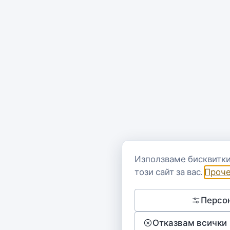
Използваме бисквитки
този сайт за вас.
Проче
Персо
Отказвам всички