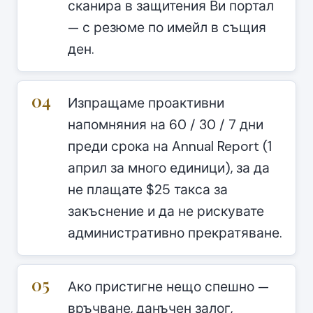
сканира в защитения Ви портал
— с резюме по имейл в същия
ден.
04
Изпращаме проактивни
напомняния на 60 / 30 / 7 дни
преди срока на Annual Report (1
април за много единици), за да
не плащате $25 такса за
закъснение и да не рискувате
административно прекратяване.
05
Ако пристигне нещо спешно —
връчване, данъчен залог,