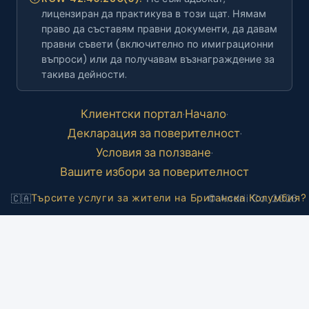
лицензиран да практикува в този щат. Нямам
право да съставям правни документи, да давам
правни съвети (включително по имиграционни
въпроси) или да получавам възнаграждение за
такива дейности.
Клиентски портал
Начало
·
·
Декларация за поверителност
·
Условия за ползване
·
Вашите избори за поверителност
Търсите услуги за жители на Британска Колумбия?
🇨🇦
© Andrii Co. 2026