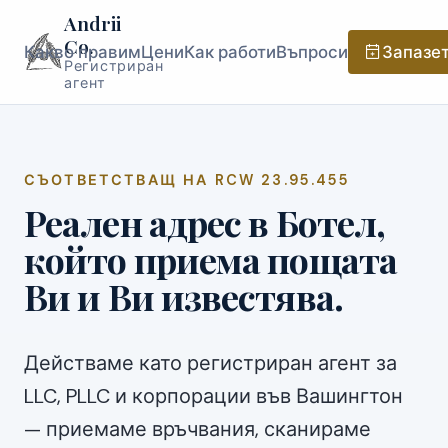
Andrii
Co.
Какво правим
Цени
Как работи
Въпроси
Запазет
Регистриран
агент
СЪОТВЕТСТВАЩ НА RCW 23.95.455
Реален адрес в Ботел,
който приема пощата
Ви и Ви известява.
Действаме като регистриран агент за
LLC, PLLC и корпорации във Вашингтон
— приемаме връчвания, сканираме