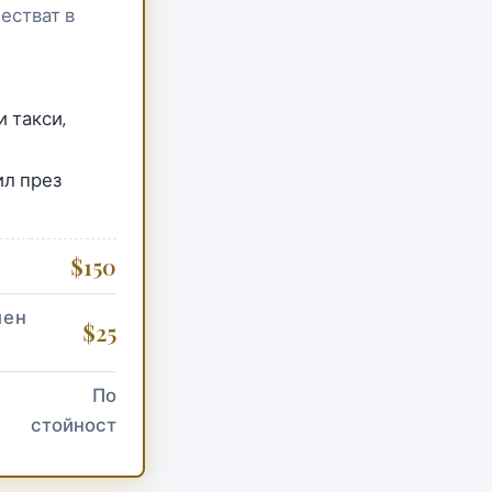
естват в
 такси,
л през
$150
лен
$25
По
стойност