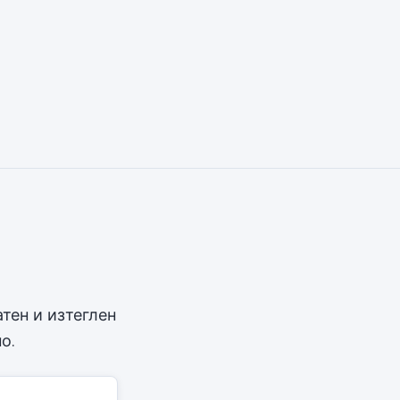
тен и изтеглен
о.