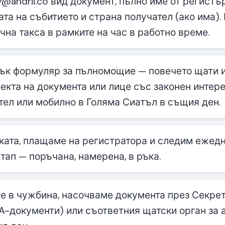
@andrii.co вид документ, пълно име от регистър
ата на събитието и страна получател (ако има
чна такса в рамките на час в работно време.
к формуляр за пълномощие — повечето щати и
бекта на документа или лице със законен интер
тел или мобилно в Голяма Сиатъл в същия ден.
ата, плащаме на регистратора и следим ежедн
тап — поръчана, намерена, в ръка.
 е в чужбина, насочваме документа през Секре
A-документи) или съответния щатски орган за 