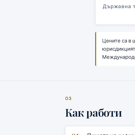
Държавна 
Цените са в 
юрисдикцията
Международе
03
Как работи
01