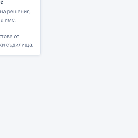
ве
 на решения,
на име,
ктове от
ки съдилища.