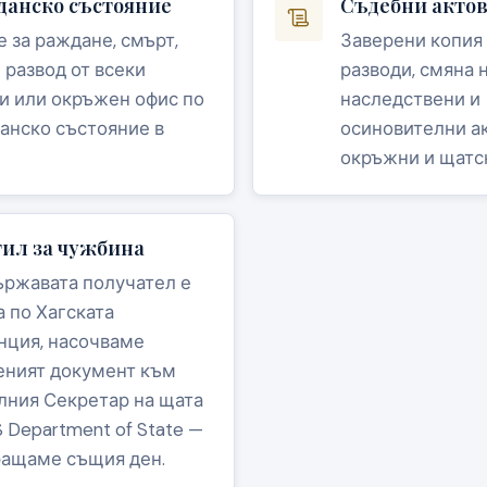
данско състояние
Съдебни акто
е за раждане, смърт,
Заверени копия
 развод от всеки
разводи, смяна 
и или окръжен офис по
наследствени и
анско състояние в
осиновителни а
окръжни и щатс
тил за чужбина
ържавата получател е
а по Хагската
нция, насочваме
еният документ към
лния Секретар на щата
 Department of State —
ращаме същия ден.