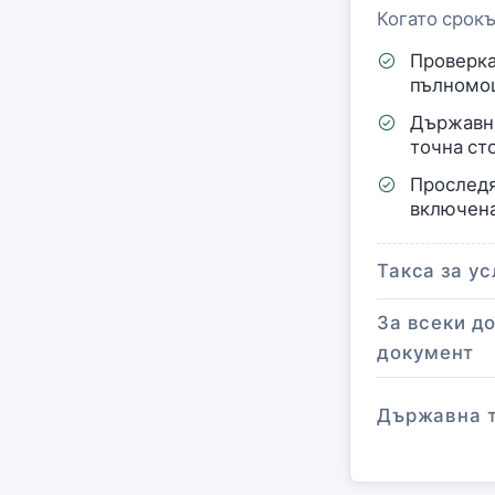
Когато срокъ
Проверка
пълномо
Държавни
точна ст
Проследя
включен
Такса за ус
За всеки д
документ
Държавна 