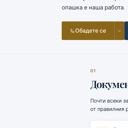
опашка е наша работа.
Обадете се
01
Докумен
Почти всеки з
от правилния 