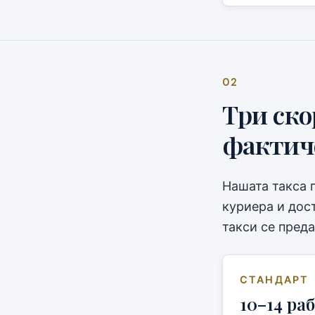
02
Три ско
фактиче
Нашата такса 
куриера и дос
такси се преда
СТАНДАРТ
10–14 ра