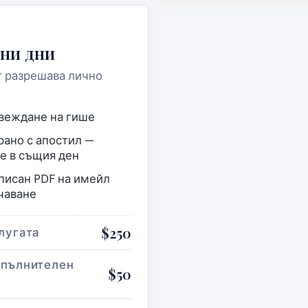
тни дни
т разрешава лично
веждане на гише
ано с апостил —
е в същия ден
писан PDF на имейл
чаване
$250
лугата
опълнителен
$50