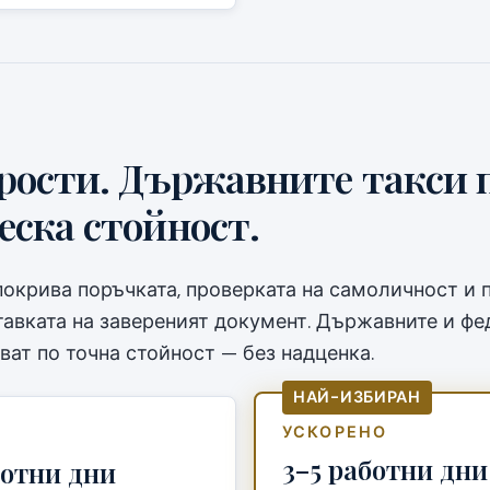
рости. Държавните такси 
ска стойност.
покрива поръчката, проверката на самоличност и
тавката на завереният документ. Държавните и фе
ват по точна стойност — без надценка.
НАЙ-ИЗБИРАН
УСКОРЕНО
3–5 работни дни
ботни дни