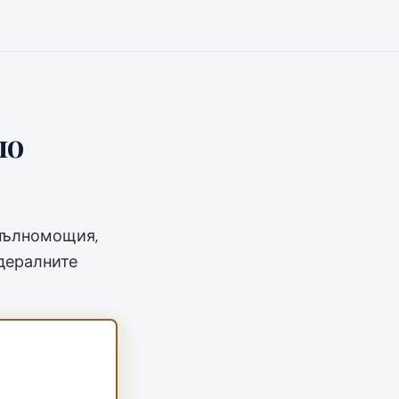
по
 пълномощия,
дералните