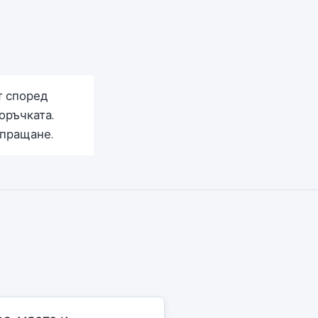
т според
оръчката.
зпращане.