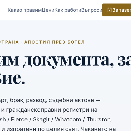
Какво правим
Цени
Как работи
Въпроси
Запазе
СТРАНА · АПОСТИЛ ПРЕЗ БОТЕЛ
м документа, за
ие.
рт, брак, развод, съдебни актове —
 и гражданскоправни регистри на
h / Pierce / Skagit / Whatcom / Thurston,
и изпратени по целия свят. Чакането на