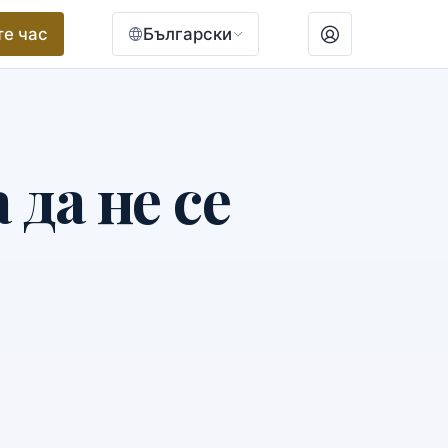
те час
Български
 да не се