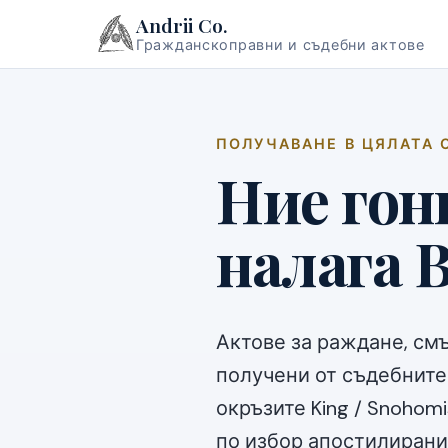
Andrii Co.
Гражданскоправни и съдебни актове
ПОЛУЧАВАНЕ В ЦЯЛАТА 
Ние гони
налага В
Актове за раждане, смъ
получени от съдебните
окръзите King / Snohomis
по избор апостилирани 