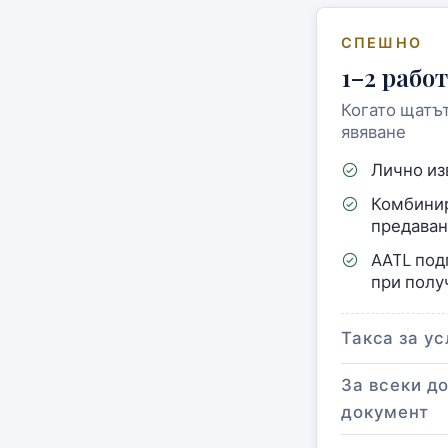
СПЕШНО
1–2 рабо
Когато щатъ
явяване
Лично из
Комбинир
предаван
AATL под
при полу
Такса за ус
За всеки д
документ