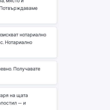
а, място и
). Потвърждаваме
зискват нотариално
ес. Нотариално
евно. Получавате
таря на щата
апостил — и