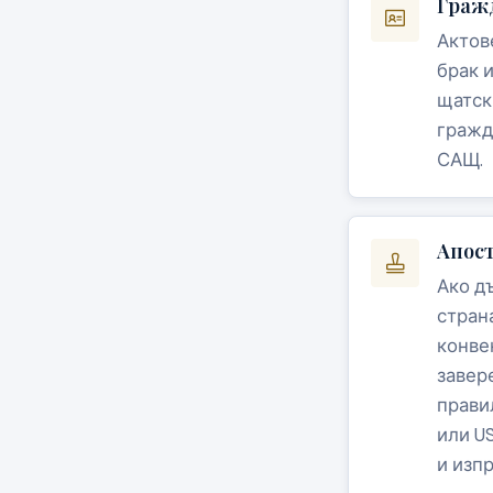
Граж
Актов
брак и
щатск
гражд
САЩ.
Апос
Ако д
стран
конве
завер
прави
или US
и изп