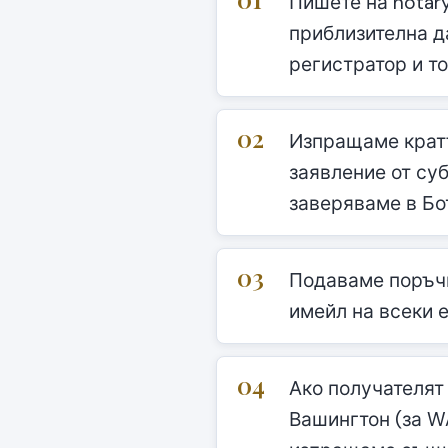
Пишете на notary
приблизителна д
регистратор и то
02
Изпращаме кратъ
заявление от су
заверяваме в Бо
03
Подаваме поръчк
имейл на всеки е
04
Ако получателят
Вашингтон (за W