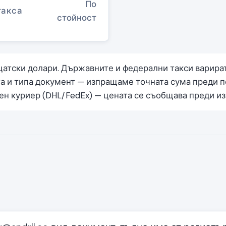
По
такса
стойност
щатски долари. Държавните и федерални такси варира
 и типа документ — изпращаме точната сума преди п
н куриер (DHL/FedEx) — цената се съобщава преди и