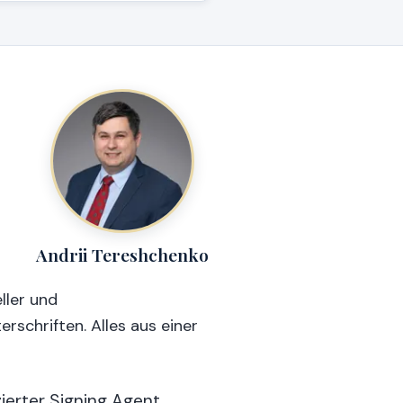
Andrii Tereshchenko
ller und
schriften. Alles aus einer
erter Signing Agent,