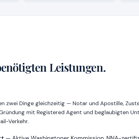
 benötigten Leistungen.
 zwei Dinge gleichzeitig — Notar und Apostille, Zuste
ründung mit Registered Agent und beglaubigten Unter
il-Verkehr.
rt
— Aktive Washingtoner Kommission, NNA-zertifizi