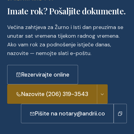
Imate rok? Pošaljite dokumente.
Većina zahtjeva za Žurno i Isti dan preuzima se
unutar sat vremena tijekom radnog vremena.
Ako vam rok za podnošenje istječe danas,
nazovite — nemojte slati e-poštu.
Rezervirajte online
Nazovite (206) 319-3543
Pišite na notary@andrii.co