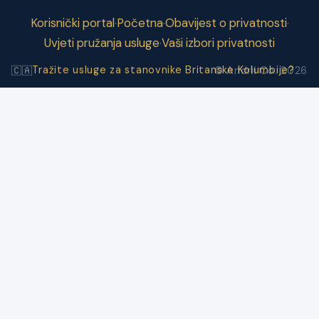
Korisnički portal
Početna
Obavijest o privatnosti
·
·
·
Uvjeti pružanja usluge
Vaši izbori privatnosti
·
Tražite usluge za stanovnike Britanske Kolumbije?
🇨🇦
© Andrii Co. 2026