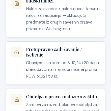
Sudski nalozi
Nalozi za svjedoke, nalozi duces tecum i
nalozi za saslušanje — uključujući
predmete iz drugih saveznih država
priznate u Washingtonu.
Protupravno zadržavanje /
iseljenje
Obavijesti s rokom od 3, 10, 14 i 20 dana
stanodavcima i najmoprimcima prema
RCW 59.12 i 59.18.
Obiteljsko pravo i nalozi za zaštitu
Zahtjevi za razvod, planovi roditeljstva,