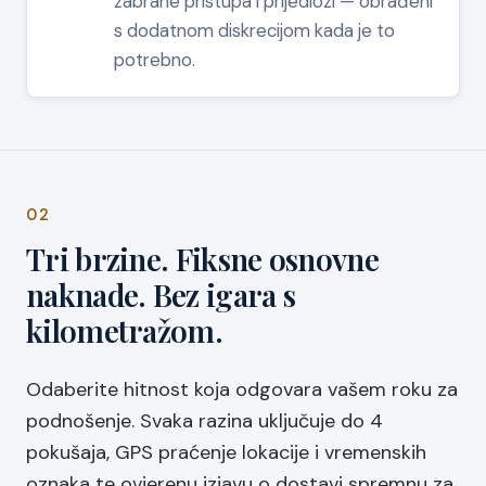
zabrane pristupa i prijedlozi — obrađeni
s dodatnom diskrecijom kada je to
potrebno.
02
Tri brzine. Fiksne osnovne
naknade. Bez igara s
kilometražom.
Odaberite hitnost koja odgovara vašem roku za
podnošenje. Svaka razina uključuje do 4
pokušaja, GPS praćenje lokacije i vremenskih
oznaka te ovjerenu izjavu o dostavi spremnu za