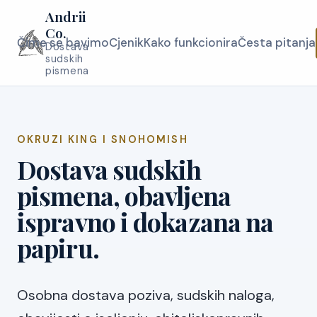
Andrii
Co.
Čime se bavimo
Cjenik
Kako funkcionira
Česta pitanja
Dostava
sudskih
pismena
OKRUZI KING I SNOHOMISH
Dostava sudskih
pismena, obavljena
ispravno i dokazana na
papiru.
Osobna dostava poziva, sudskih naloga,