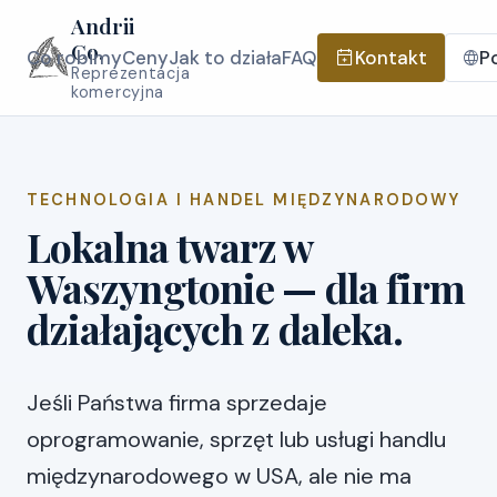
Andrii
Co.
Co robimy
Ceny
Jak to działa
FAQ
Kontakt
Po
Reprezentacja
komercyjna
TECHNOLOGIA I HANDEL MIĘDZYNARODOWY
Lokalna twarz w
Waszyngtonie — dla firm
działających z daleka.
Jeśli Państwa firma sprzedaje
oprogramowanie, sprzęt lub usługi handlu
międzynarodowego w USA, ale nie ma