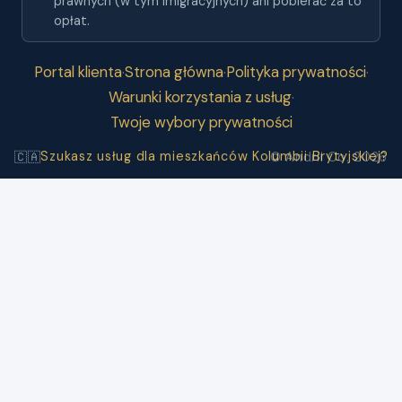
prawnych (w tym imigracyjnych) ani pobierać za to
opłat.
Portal klienta
Strona główna
Polityka prywatności
·
·
·
Warunki korzystania z usług
·
Twoje wybory prywatności
Szukasz usług dla mieszkańców Kolumbii Brytyjskiej?
🇨🇦
© Andrii Co. 2026