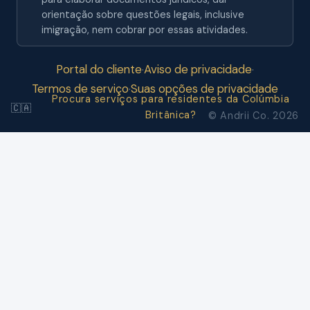
orientação sobre questões legais, inclusive
imigração, nem cobrar por essas atividades.
Portal do cliente
Aviso de privacidade
·
·
Termos de serviço
Suas opções de privacidade
·
Procura serviços para residentes da Colúmbia
🇨🇦
Britânica?
© Andrii Co. 2026