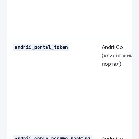
Andrii Co.
andrii_portal_token
(клиентский
портал)
Andrii Co.
andrii_apple_resume:booking