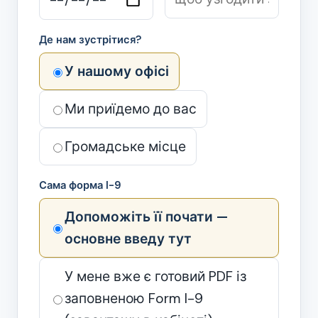
Де нам зустрітися?
У нашому офісі
Ми приїдемо до вас
Громадське місце
Сама форма I-9
Допоможіть її почати —
основне введу тут
У мене вже є готовий PDF із
заповненою Form I-9