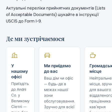
Актуальні переліки прийнятних документів (Lists
of Acceptable Documents) шукайте в інструкції
USCIS до Form I-9.
Де ми зустрічаємося
У
Ми приїдемо
Громадсь
нашому
до вас
місце
офісі
Ваш дім чи офіс
Нейтральне
Приїздіть
— будь-де в
місце, зруч
до Andrii
межах нашої
для вашого
Co. у
зони
віддаленог
Великому
обслуговування.
працівника
Сіетлі —
Зручно для всієї
кав'ярня