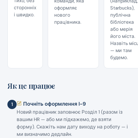
тихо, без
команди, яка
(наприклад,
сторонніх
оформляє
Starbucks),
і швидко.
нового
публічна
працівника.
бібліотека
або мерія
його міста.
Назвіть міс
— ми там
будемо.
Як це працює
Почніть оформлення I-9
1
Новий працівник заповнює Розділ 1 (разом із
вашим HR — або ми підкажемо, де взяти
форму). Скажіть нам дату виходу на роботу — і
ми визначимо дедлайн.