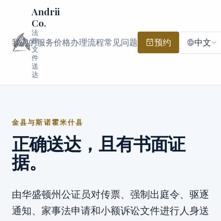
Andrii
Co.
法
律
我们的服务
价格
办理流程
常见问题
预约
中文
文
件
送
达
金县与斯诺霍米什县
正确送达，且有书面证
据。
由华盛顿州公证员对传票、强制出庭令、驱逐
通知、家事法申请和小额诉讼文件进行人身送